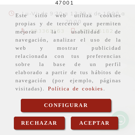
47001
Lu-Vi: de 9:30 a 13:30 y de 16:00 a
Este sitio web utiliza cookies
20:00
propias y de terceros que permiten
983361163
629758182
mejorar la usabilidad de
navegación, analizar el uso de la
web y mostrar publicidad
relacionada con tus preferencias
sobre la base de un perfil
elaborado a partir de tus hábitos de
navegación (por ejemplo, páginas
visitadas).
Política de cookies
.
CONFIGURAR
RECHAZAR
ACEPTAR